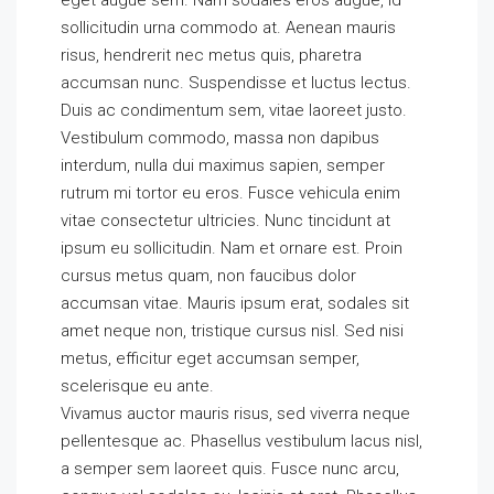
eget augue sem. Nam sodales eros augue, id
sollicitudin urna commodo at. Aenean mauris
risus, hendrerit nec metus quis, pharetra
accumsan nunc. Suspendisse et luctus lectus.
Duis ac condimentum sem, vitae laoreet justo.
Vestibulum commodo, massa non dapibus
interdum, nulla dui maximus sapien, semper
rutrum mi tortor eu eros. Fusce vehicula enim
vitae consectetur ultricies. Nunc tincidunt at
ipsum eu sollicitudin. Nam et ornare est. Proin
cursus metus quam, non faucibus dolor
accumsan vitae. Mauris ipsum erat, sodales sit
amet neque non, tristique cursus nisl. Sed nisi
metus, efficitur eget accumsan semper,
scelerisque eu ante.
Vivamus auctor mauris risus, sed viverra neque
pellentesque ac. Phasellus vestibulum lacus nisl,
a semper sem laoreet quis. Fusce nunc arcu,