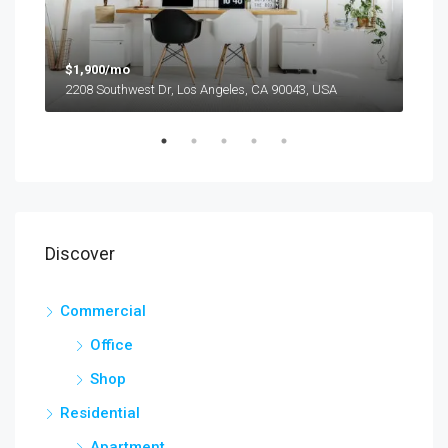
$1,900/mo
2208 Southwest Dr, Los Angeles, CA 90043, USA
$99
6111
Discover
Commercial
Office
Shop
Residential
Apartment