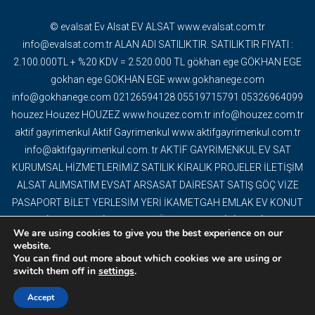
© evalsat Ev Alsat EV ALSAT www.evalsat.com.tr
info@evalsat.com.tr ALAN ADI SATILIKTIR. SATILIKTIR FIYATI :
2.100.000TL + %20 KDV = 2.520.000 TL gökhan ege GÖKHAN EGE
gokhan ege GOKHAN EGE www.gokhanege.com
info@gokhanege.com 02126594128 05519715791 05326964099
houzez Houzez HOUZEZ www.houzez.com.tr info@houzez.com.tr
aktif gayrimenkul Aktif Gayrimenkul www.aktifgayrimenkul.com.tr
info@aktifgayrimenkul.com. tr AKTİF GAYRİMENKUL EV SAT
KURUMSAL HİZMETLERİMİZ SATILIK KİRALIK PROJELER İLETİŞİM
ALSAT ALIMSATIM EVSAT ARSASAT DAİRESAT SATIŞ GÖÇ VİZE
PASAPORT BİLET YERLESİM YERİ İKAMETGAH EMLAK EV KONUT
GAYRİMENKUL DAİRE DEVREMÜLK EMLAK OFİSİ YAPI İNŞAAT
We are using cookies to give you the best experience on our
DEKORASYON TAPU OFİS VİLLA MÜSTAKİL EV BİNA PROJELER
website.
TURİSTİK TESİS ARAZİ ARSA TARLA KAT KARŞILIĞI ARSA
You can find out more about which cookies we are using or
switch them off in
settings
.
DEVREN İŞ YERİ YABANCI EV SATIŞI BİTCOİN AKBİLCOİN BİZE
UĞRAMADAN EV ALMAYIN...
Accept